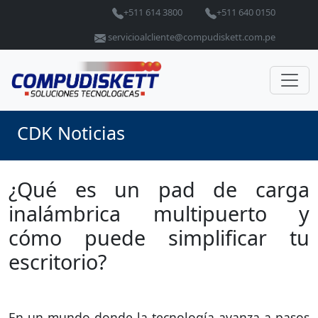
+511 614 3800
+511 640 0150
servicioalcliente@compudiskett.com.pe
CDK Noticias
¿Qué es un pad de carga
inalámbrica multipuerto y
cómo puede simplificar tu
escritorio?
En un mundo donde la tecnología avanza a pasos